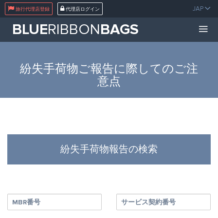
}
JAP
旅行代理店登録
代理店ログイン
BLUE
RIBBON
BAGS
紛失手荷物ご報告に際してのご注
意点
紛失手荷物報告の検索
MBR番号
サービス契約番号