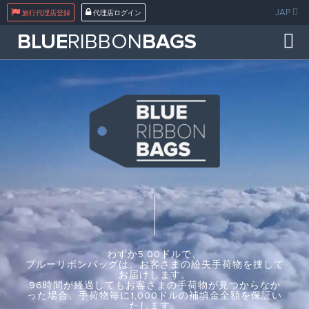
JAP
旅行代理店登録
代理店ログイン
BLUE
RIBBON
BAGS
わずか5.00ドルで、
ブルーリボンバッグは、お客さまの紛失手荷物を捜して
お届けします。
96時間が経過してもお客さまの手荷物が見つからなか
った場合、手荷物毎に1,000ドルの補填金全額を保証い
たします。