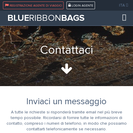
ITA
REGISTRAZIONE AGENTE DI VIAGGIO
LOGIN AGENTE
BLUE
RIBBON
BAGS
Contattaci
Inviaci un messaggio
A tutte le richieste si risponderà tramite email nel più breve
tempo possibile. Ricordarsi di fornire tutte le informazioni di
contatto, compreso i numeri di telefono, in modo che possiamo
contattarti telefonicamente se necessario.