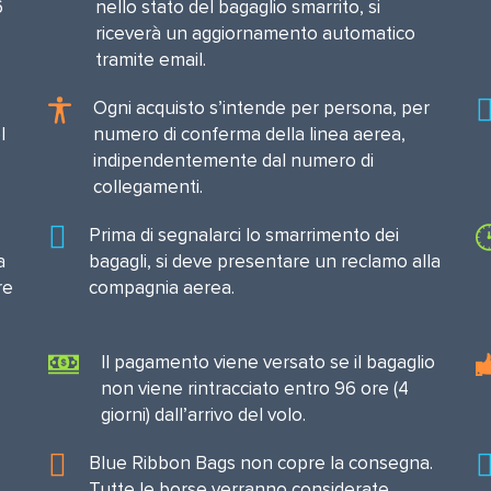
6
nello stato del bagaglio smarrito, si
riceverà un aggiornamento automatico
tramite email.
Ogni acquisto s’intende per persona, per
l
numero di conferma della linea aerea,
indipendentemente dal numero di
collegamenti.
Prima di segnalarci lo smarrimento dei
a
bagagli, si deve presentare un reclamo alla
re
compagnia aerea.
Il pagamento viene versato se il bagaglio
non viene rintracciato entro 96 ore (4
giorni) dall’arrivo del volo.
Blue Ribbon Bags non copre la consegna.
Tutte le borse verranno considerate