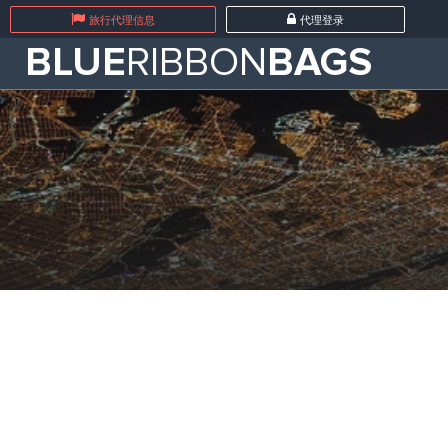
旅行代理信息
代理登录
BLUE
RIBBON
BAGS