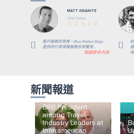
MATT GRANITE
USA Today
客戶服務非常棒，Blue Ribbon Bags
如
提供的行李保障服務非常實用...
適
閱讀更多內容
為
新聞報道
BRB President
among Travel
Industry Leaders at
B
Interamerican
U