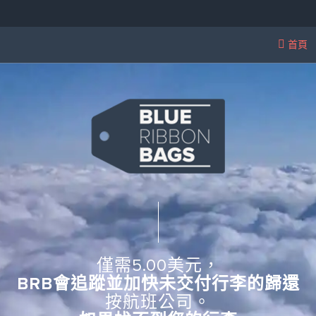
首頁
僅需5.00美元，
BRB會追蹤並加快未交付行李的歸還
按航班公司。