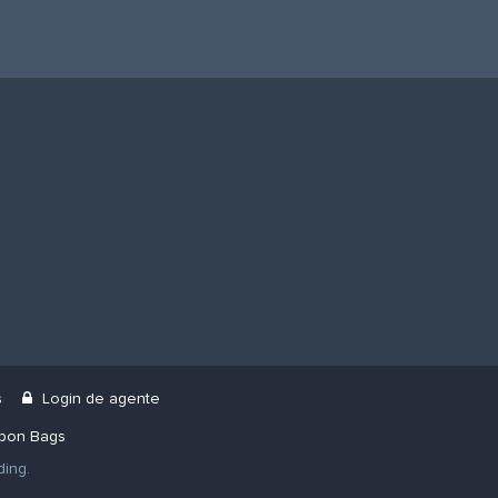
s
Login de agente
bbon Bags
ding.