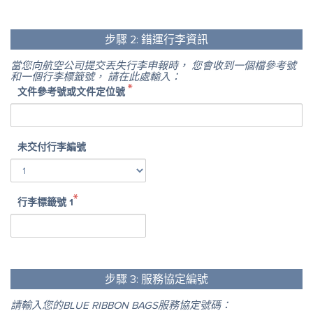
步驟
2:
錯運行李資訊
當您向航空公司提交丟失行李申報時， 您會收到一個檔參考號
和一個行李標籤號， 請在此處輸入：
文件參考號或文件定位號
未交付行李編號
行李標籤號
1
步驟
3:
服務協定編號
請輸入您的BLUE RIBBON BAGS服務協定號碼：