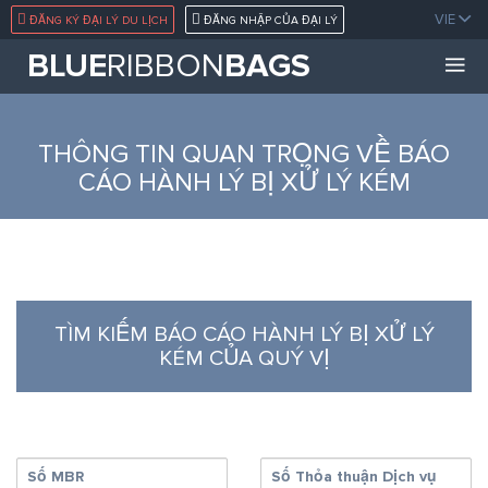
}
VIE
ĐĂNG KÝ ĐẠI LÝ DU LỊCH
ĐĂNG NHẬP CỦA ĐẠI LÝ
BLUE
RIBBON
BAGS
THÔNG TIN QUAN TRỌNG VỀ BÁO
CÁO HÀNH LÝ BỊ XỬ LÝ KÉM
TÌM KIẾM BÁO CÁO HÀNH LÝ BỊ XỬ LÝ
KÉM CỦA QUÝ VỊ
Số MBR
Số Thỏa thuận Dịch vụ