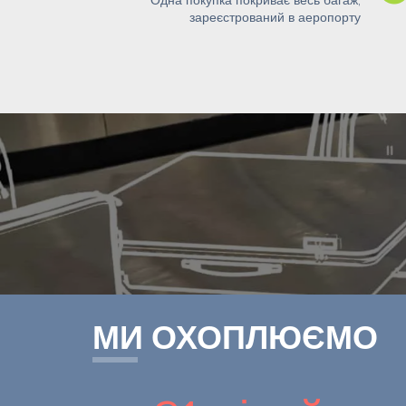
Одна покупка покриває весь багаж,
зареєстрований в аеропорту
МИ ОХОПЛЮЄМО