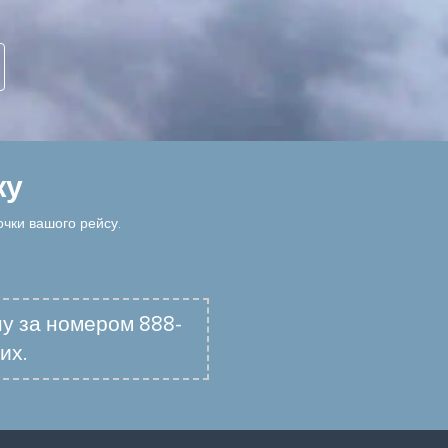
жу
очки вашого рейсу.
ну за номером 888-
их.