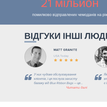
21 мільйон
помилково відправлених чемоданів на рі
ВІДГУКИ ІНШІ ЛЮД
MATT GRANITE
USA Today
У них чудове обслуговування
Як
клієнтів, і ця послуга захисту
вт
багажу від Blue Ribbon Bags — це...
є 
Читати далі