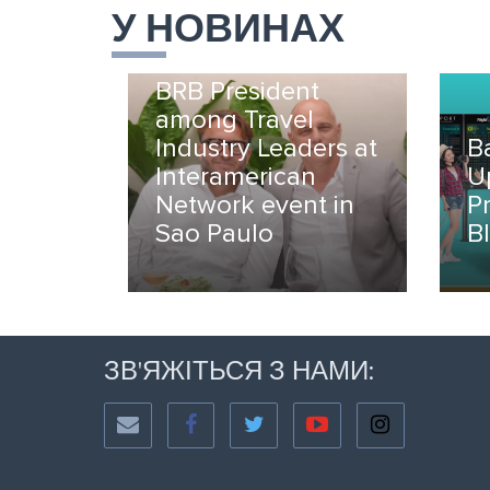
У НОВИНАХ
BRB President
among Travel
Industry Leaders at
B
Interamerican
U
Network event in
P
Sao Paulo
B
ЗВ'ЯЖІТЬСЯ З НАМИ: