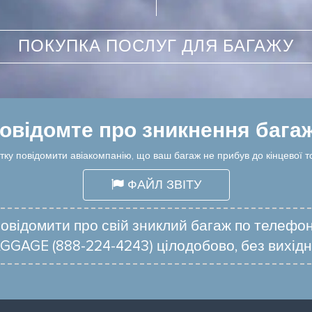
ПОКУПКА ПОСЛУГ ДЛЯ БАГАЖУ
овідомте про зникнення бага
тку повідомити авіакомпанію, що ваш багаж не прибув до кінцевої т
ФАЙЛ ЗВІТУ
овідомити про свій зниклий багаж по телефо
GGAGE (888-224-4243) цілодобово, без вихідн