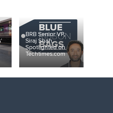
BRB Senior VP,
'
Siraj Shah,
Spotlighted on
Techtimes.com