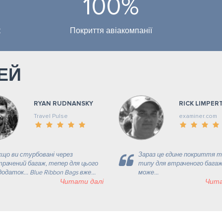
100%
к
Покриття авіакомпанії
ЕЙ
RYAN RUDNANSKY
RICK LIMPER
Travel Pulse
examiner.com
що ви стурбовані через
Зараз це єдине покриття т
рачений багаж, тепер для цього
типу для втраченого багаж
додаток... Blue Ribbon Bags вже...
може...
Читати далі
Чита