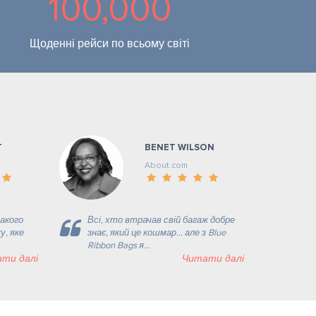
100,000
Щоденні рейси по всьому світі
T
BENET WILSON
About.com
акого
Всі, хто втрачав свій багаж добре
у, яке
знає, який це кошмар... але з Blue
Ribbon Bags я...
ти далі
Читати далі