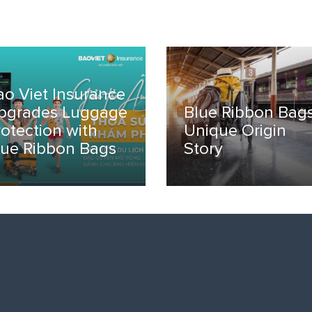
ao Viet Insurance
pgrades Luggage
Blue Ribbon Bags
rotection with
Unique Origin
lue Ribbon Bags
Story