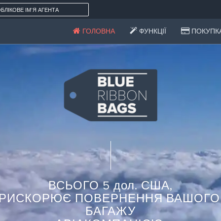
БЛІКОВЕ ІМ'Я АГЕНТА
ГОЛОВНА
ФУНКЦІЇ
ПОКУПК
ВСЬОГО 5 дол. США,
 ПРИСКОРЮЄ ПОВЕРНЕННЯ ВАШОГ
БАГАЖУ