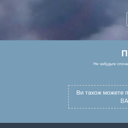
П
Не забудьте споча
Ви також можете п
BA