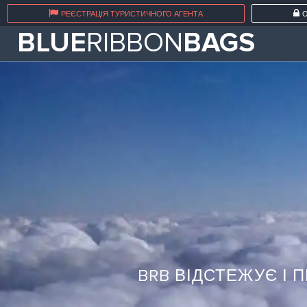
РЕЄСТРАЦІЯ ТУРИСТИЧНОГО АГЕНТА
О
BLUE
RIBBON
BAGS
BRB ВІДСТЕЖУЄ І