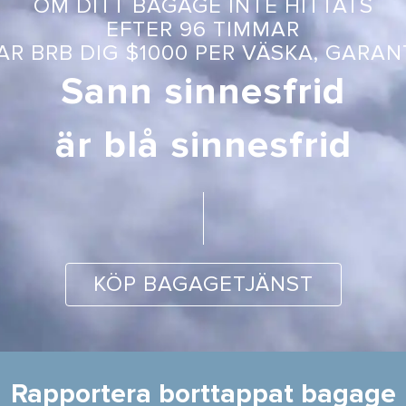
OM DITT BAGAGE INTE HITTATS
EFTER 96 TIMMAR
AR BRB DIG $1000 PER VÄSKA, GARAN
Sann sinnesfrid
är blå sinnesfrid
KÖP BAGAGETJÄNST
Rapportera borttappat bagage