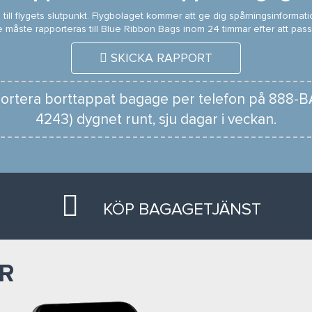
 till flygets slutpunkt. Flygbolaget kommer att ge dig spårningsinformat
e måste rapporteras till Blue Ribbon Bags inom 24 timmar efter att pass
SKICKA RAPPORT
ortera borttappat bagage per telefon på 888
4243) dygnet runt, sju dagar i veckan.
KÖP BAGAGETJÄNST
R