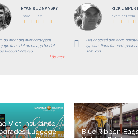
RYAN RUDNANSKY
RICK LIMPER
Travel Pulse
examiner.com
 du oroar dig över borttappat
Det är också den enda tjänsten
gage finns det nu en app för det ...
typ som finns för borttappat 
ue Ribbon Bags red...
som kan ...
Läs mer
ao Viet Insurance
pgrades Luggage
Blue Ribbon Bags