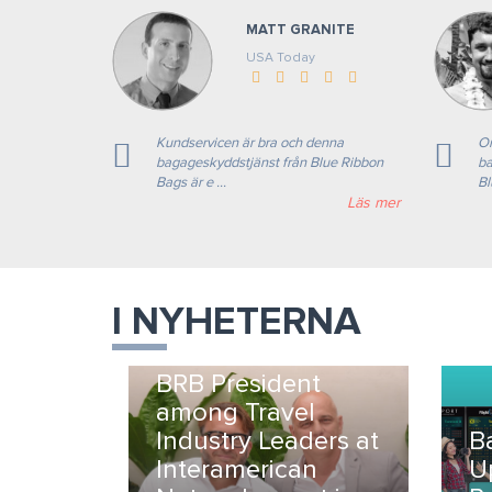
MATT GRANITE
USA Today
Kundservicen är bra och denna
Om
bagageskyddstjänst från Blue Ribbon
ba
Bags är e ...
Bl
Läs mer
I NYHETERNA
BRB President
among Travel
Industry Leaders at
B
Interamerican
U