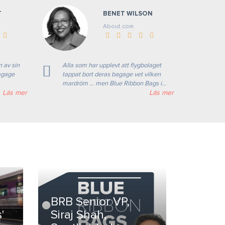
T
BENET WILSON
About.com
 av sin
Alla som har upplevt att flygbolaget
bagage
tappat bort deras bagage vet vilken
mardröm ... men Blue Ribbon Bags i...
Läs mer
Läs mer
BRB Senior VP,
'
Siraj Shah,