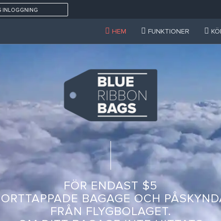
 INLOGGNING
HEM
FUNKTIONER
KÖ
FÖR ENDAST $5
 BORTTAPPADE BAGAGE OCH PÅSKYND
FRÅN FLYGBOLAGET.