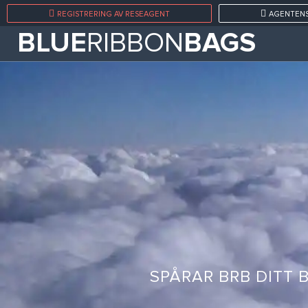
REGISTRERING AV RESEAGENT
AGENTENS
BLUE
RIBBON
BAGS
SPÅRAR BRB DITT