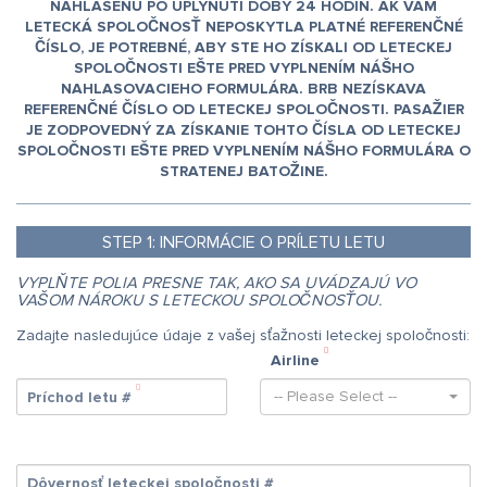
NAHLÁSENÚ PO UPLYNUTÍ DOBY 24 HODÍN. AK VÁM
LETECKÁ SPOLOČNOSŤ NEPOSKYTLA PLATNÉ REFERENČNÉ
ČÍSLO, JE POTREBNÉ, ABY STE HO ZÍSKALI OD LETECKEJ
SPOLOČNOSTI EŠTE PRED VYPLNENÍM NÁŠHO
NAHLASOVACIEHO FORMULÁRA. BRB NEZÍSKAVA
REFERENČNÉ ČÍSLO OD LETECKEJ SPOLOČNOSTI. PASAŽIER
JE ZODPOVEDNÝ ZA ZÍSKANIE TOHTO ČÍSLA OD LETECKEJ
SPOLOČNOSTI EŠTE PRED VYPLNENÍM NÁŠHO FORMULÁRA O
STRATENEJ BATOŽINE.
STEP
1:
INFORMÁCIE O PRÍLETU LETU
VYPLŇTE POLIA PRESNE TAK, AKO SA UVÁDZAJÚ VO
VAŠOM NÁROKU S LETECKOU SPOLOČNOSŤOU.
Zadajte nasledujúce údaje z vašej sťažnosti leteckej spoločnosti:
Airline
-- Please Select --
Príchod letu #
Dôvernosť leteckej spoločnosti #