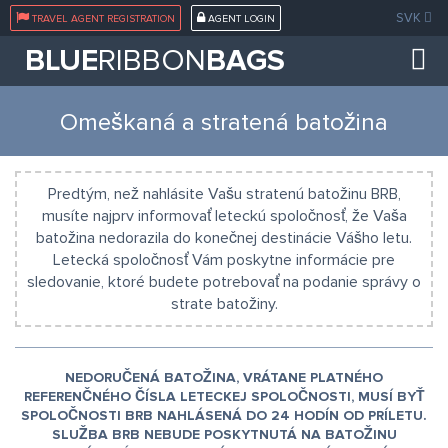
SVK
TRAVEL AGENT REGISTRATION
AGENT LOGIN
BLUE
RIBBON
BAGS
Omeškaná a stratená batožina
Predtým, než nahlásite Vašu stratenú batožinu BRB,
musíte najprv informovať leteckú spoločnosť, že Vaša
batožina nedorazila do konečnej destinácie Vášho letu.
Letecká spoločnosť Vám poskytne informácie pre
sledovanie, ktoré budete potrebovať na podanie správy o
strate batožiny.
NEDORUČENÁ BATOŽINA, VRÁTANE PLATNÉHO
REFERENČNÉHO ČÍSLA LETECKEJ SPOLOČNOSTI, MUSÍ BYŤ
SPOLOČNOSTI BRB NAHLÁSENÁ DO 24 HODÍN OD PRÍLETU.
SLUŽBA BRB NEBUDE POSKYTNUTÁ NA BATOŽINU