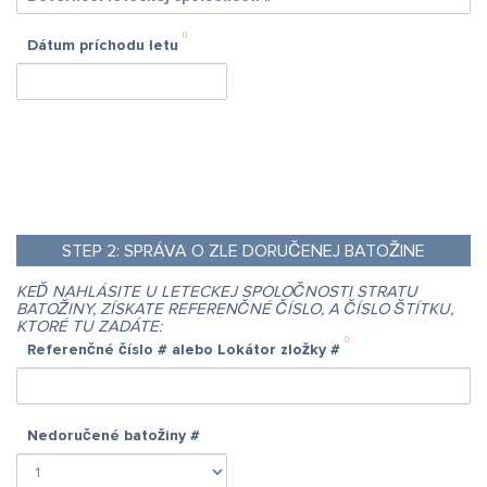
Dátum príchodu letu
STEP
2:
SPRÁVA O ZLE DORUČENEJ BATOŽINE
KEĎ NAHLÁSITE U LETECKEJ SPOLOČNOSTI STRATU
BATOŽINY, ZÍSKATE REFERENČNÉ ČÍSLO, A ČÍSLO ŠTÍTKU,
KTORÉ TU ZADÁTE:
Referenčné číslo # alebo Lokátor zložky #
Nedoručené batožiny #