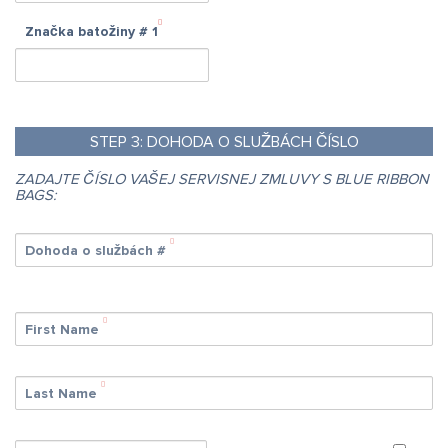
Značka batožiny #
1
STEP
3:
DOHODA O SLUŽBÁCH ČÍSLO
ZADAJTE ČÍSLO VAŠEJ SERVISNEJ ZMLUVY S BLUE RIBBON
BAGS:
Dohoda o službách #
First Name
Last Name