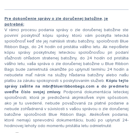
Pre dokončenie správy o zle doručenej batožine, je
potrebné:
V rámci procesu podania správy o zle doručenej batožine ste
povinní poskytnúť kópiu správy, ktorú vám poskytla letecká
spoločnosť keď ste jej nahlásili stratu batožiny, spoločnosti Blue
Ribbon Bags, do 24 hodín od pristátia vášho letu. Ak nepošlete
kópiu správy poskytnutej leteckou spoločnosťou pri podaní
sťažnosti ohľadom stratenej batožiny, do 24 hodín od pristátia
vášho letu, vaša správa o zle doručenej batožine u Blue Ribbon
Bags bude zamietnutá okamžite po uplynutí termínu 24 hodín a
nebudete mať nárok na služby hľadania batožiny alebo našu
platbu za záruku spokojnosti s poskytovaním služieb.
Kópiu tejto
správy zašlite na mbr@blueribbonbags.com a do predmetu
uveďte číslo svojej zmluvy.
Podporná dokumentácia leteckej
spoločnosti, ktorá je predložená akýmkoľvek iným spôsobom,
ako je tu uvedené, nebude považovaná za platné podanie a
nebude zohľadnená v súvislosti s vašou správou o zle doručenej
batožine spoločnosti Blue Ribbon Bags. Akékoľvek podania,
ktoré nemajú sprievodnú dokumentáciu, budú po uplynutí 24-
hodinovej lehoty odo momentu pristátia letu odmietnuté.