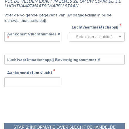
VUL DE VELDEN EXACT IN ZOALS ZE OP UW CLAIM BIJ DE
LUCHTVAARTMAATSCHAPPIJ STAAN.
Voer de volgende gegevens van uw bagageclaim in bij de
luchtvaartmaatschappij:
Luchtvaartmaatschappij
Aankomst Vluchtnummer #
-- Selecteer alstublieft --
Luchtvaartmaatschappij Bevestigingsnummer #
Aankomstdatum vlucht
STAP
2:
INFORMATIE OVER SLECHT BEHANDELDE